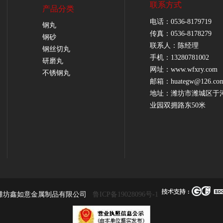
联系方式
产品分类
电话：0536-8179719
钢丸
传真：0536-8178279
钢砂
联系人：陈经理
钢丝切丸
手机：13280781002
研磨丸
网址：www.wfxry.com
不锈钢丸
邮箱：huategw@126.co
地址：潍坊市潍城区于
业园双拥路东50米
潍坊鑫如意金属制品有限公司
鲁ICP备19028096号-1