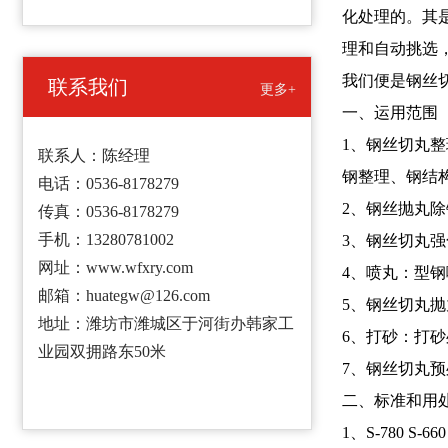
化处理的。其
理和自动挑选
我们便是钢丝
联系我们
更多+
一、运用范围
1、钢丝切丸
联系人：陈经理
钢整理、钢结
电话：0536-8178279
2、钢丝抛丸
传真：0536-8178279
手机：13280781002
3、钢丝切丸
网址：www.wfxry.com
4、喷丸：型
邮箱：huategw@126.com
5、钢丝切丸
地址：潍坊市潍城区于河街办韩家工
6、打砂：打
业园双拥路东50米
7、钢丝切丸
二、标准和用
1、S-780 S-66