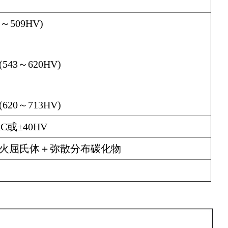
7～509HV)
43～620HV)
20～713HV)
C或±40HV
回火屈氏体＋弥散分布碳化物